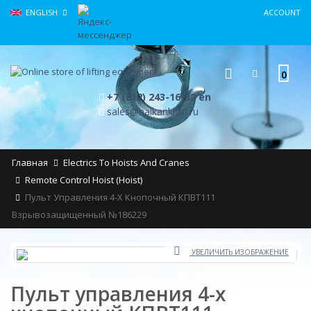
ENGLISH
ACCOUNT
0
+7 (812) 243-16-32 en
sales@balkankran.ru
Главная
Electrics To Hoists And Cranes
Remote Control Hoist (hoist)
Пульт Управления 4-Х Кнопочный КПВТ111
Взрывозащищенный №186229
УВЕЛИЧИТЬ ИЗОБРАЖЕНИЕ
Пульт управления 4-х