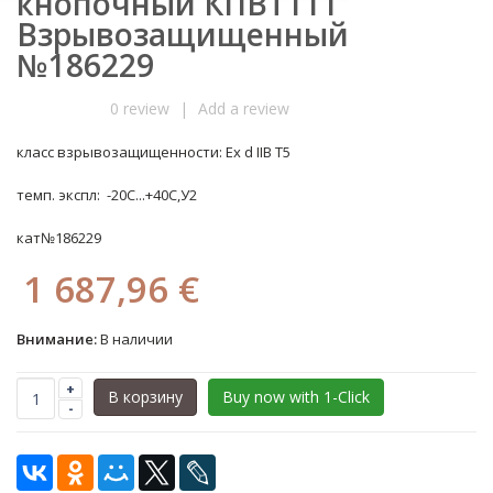
кнопочный КПВТ111
Взрывозащищенный
№186229
0 review
|
Add a review
класс взрывозащищенности: Еx d IIB T5
темп. экспл: -20С...+40С,У2
кат№186229
1 687,96 €
Внимание:
В наличии
+
В корзину
Buy now with 1-Click
-