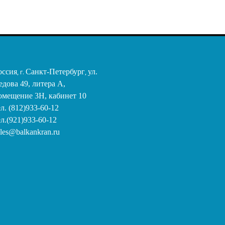
оссия
, г.
Санкт-Петербург
,
ул.
едова 49, литера А,
омещение 3Н, кабинет 10
ел. (812)933-60-12
ел.(921)933-60-12
ales@balkankran.ru