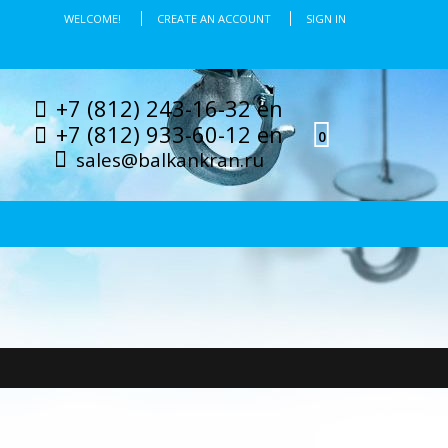
WELCOME!
CREATE AN ACCOUNT
SIGN IN
+7 (812) 243-16-32 en
+7 (812) 933-60-12 en
0
sales@balkankran.ru