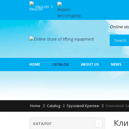
ENGLISH
Online st
HOME
CATALOG
ABOUT US
NEWS
Home
Catalog
Грузовой Крепеж
Клиновой За
Кли
КАТАЛОГ