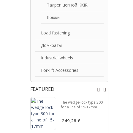
Талреп цепной KKIR
Крюки
Load fastening
Домкраты
Industrial wheels
Forklift Accessories
FEATURED
 type 3000
The wedge-lock type 300
11-12mm
for a line of 15-17mm
€
249,28 €