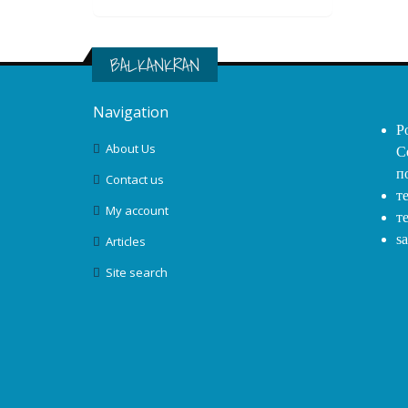
BALKANKRAN
Navigation
Р
About Us
С
п
Contact us
т
My account
т
s
Articles
Site search