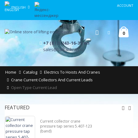
ACCOUNT
ENGLISH
0
+7 (812) 243-16-32 en
sales@balkankran.ru
Home
Catalog
Electrics To Hoists And Cranes
Crane Current Collectors And Current Leads
Open Type Current Lead
FEATURED
Current collector crane
pressure tap series 5.407-123
(band)