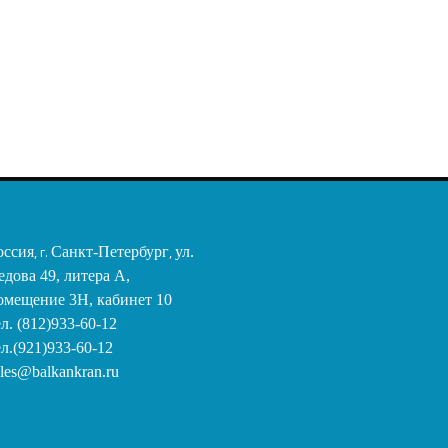
цилиндрической
поверхностью D58
16,46 €
оссия
, г.
Санкт-Петербург
,
ул.
едова 49, литера А,
омещение 3Н, кабинет 10
ел. (812)933-60-12
ел.(921)933-60-12
ales@balkankran.ru