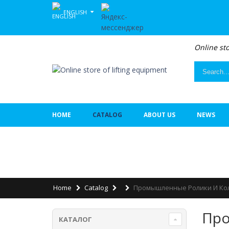
ENGLISH
Online sto
HOME
CATALOG
ABOUT US
NEWS
Home
Catalog
Промышленные Ролики И Ко
Про
КАТАЛОГ