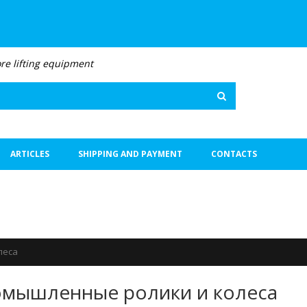
re lifting equipment
Search
ARTICLES
SHIPPING AND PAYMENT
CONTACTS
леса
мышленные ролики и колеса