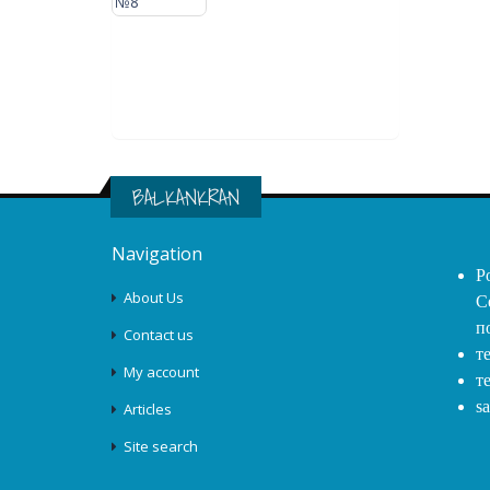
ческой
тью D58
BALKANKRAN
Navigation
Р
About Us
С
п
Contact us
т
My account
т
s
Articles
Site search