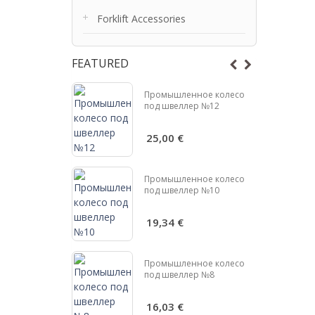
Forklift Accessories
FEATURED
нное колесо
Промышленное колесо
ер №6,5
под швеллер №12
25,00 €
нный ролик
Промышленное колесо
ней
под швеллер №10
ческой
тью D78
19,34 €
Промышленное колесо
под швеллер №8
нный ролик
ней
16,03 €