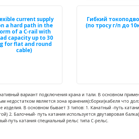
exible current supply
Гибкий токоподв
on a hard path in the
(по тросу г/п до 10к
orm of a C-rail with
oad capacity up to 30
g for flat and round
cable)
нативный вариант подключения крана и тали. В основном приме
ым недостатком является зона хранения(сборки)кабеля что дол
 изделия. В основном бывает 3 типов: 1. Канатный -путь катан
ой) 2. Балочный- путь катания используется двутавровая балка
ый-путь катания специальный рельс типа С-рельс.