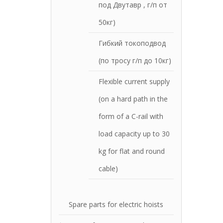
под Двутавр , г/п от
50кг)
Гибкий токоподвод
(по тросу г/п до 10кг)
Flexible current supply
(on a hard path in the
form of a C-rail with
load capacity up to 30
kg for flat and round
cable)
Spare parts for electric hoists