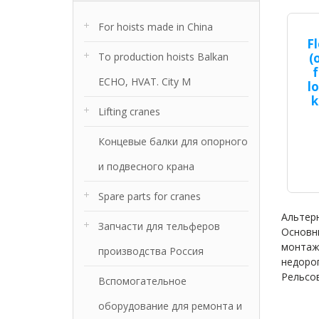
For hoists made in China
Fl
To production hoists Balkan
(
f
ECHO, HVAT. City M
l
k
Lifting cranes
Концевые балки для опорного
и подвесного крана
Spare parts for cranes
Альтер
Запчасти для тельферов
Основн
монтаже
производства Россия
недорог
Рельсов
Вспомогательное
оборудование для ремонта и