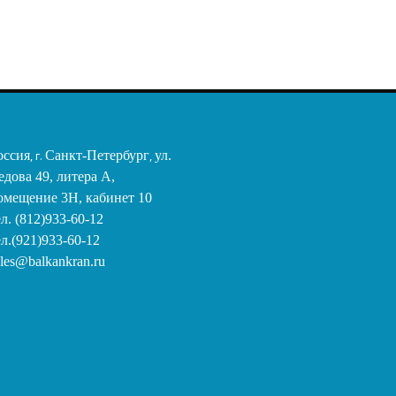
оссия
, г.
Санкт-Петербург
,
ул.
едова 49, литера А,
омещение 3Н, кабинет 10
ел. (812)933-60-12
ел.(921)933-60-12
ales@balkankran.ru