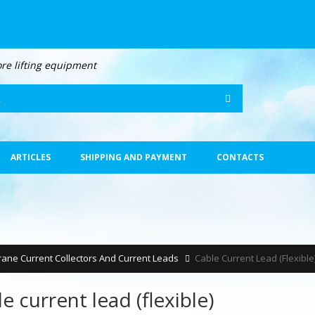
ore lifting equipment
Search
ARTICLES
SHIPPING AND PAYMENT
CONTACTS
rane Current Collectors And Current Leads
Cable Current Lead (flexible
e current lead (flexible)