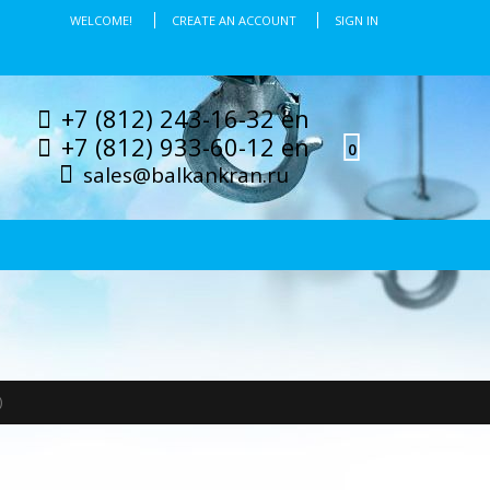
WELCOME!
CREATE AN ACCOUNT
SIGN IN
+7 (812) 243-16-32 en
+7 (812) 933-60-12 en
0
sales@balkankran.ru
)