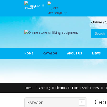
ENGLISH
Online st
HOME
CATALOG
ABOUT US
NEWS
Home
Catalog
Electrics To Hoists And Cranes
C
Cabl
КАТАЛОГ