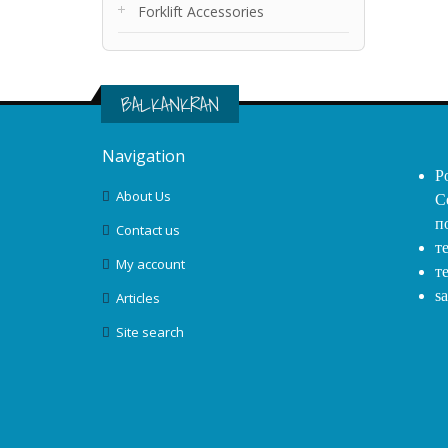
Forklift Accessories
BALKANKRAN
Navigation
Р
About Us
С
п
Contact us
т
My account
т
s
Articles
Site search