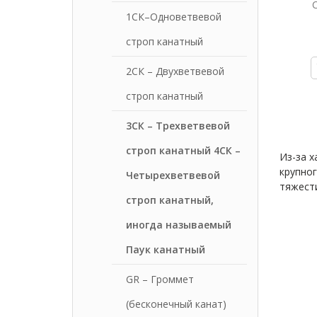
1СК–Одноветвевой
строп канатный
2СК – Двухветвевой
строп канатный
3СК – Трехветвевой
строп канатный 4СК –
Из-за 
крупног
Четырехветвевой
тяжести
строп канатный,
иногда называемый
Паук канатный
GR – Громмет
(бесконечный канат)