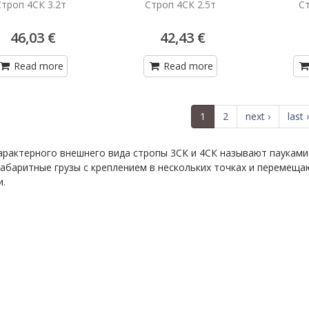
Строп 4СК 3.2т
Строп 4СК 2.5т
С
46,03 €
42,43 €
Read more
Read more
1
2
next ›
last 
характерного внешнего вида стропы 3СК и 4СК называют паука
абаритные грузы с креплением в нескольких точках и перемещ
.