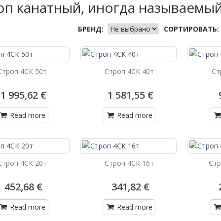
оп канатный, иногда называемый
БРЕНД:
СОРТИРОВАТЬ:
Строп 4СК 50т
Строп 4СК 40т
Ст
1 995,62 €
1 581,55 €
Read more
Read more
Строп 4СК 20т
Строп 4СК 16т
Стр
452,68 €
341,82 €
Read more
Read more