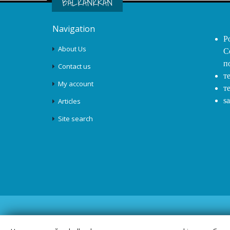
BALKANKRAN
Navigation
Р
About Us
С
п
Contact us
т
My account
т
s
Articles
Site search