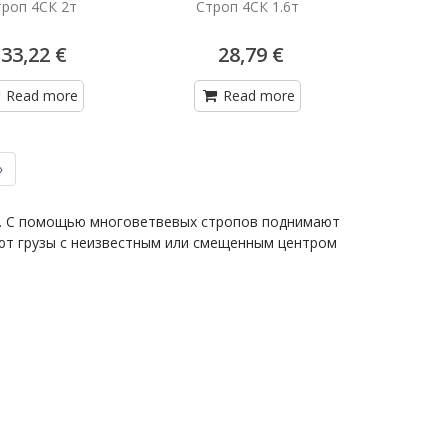
троп 4СК 2т
Строп 4СК 1.6т
33,22 €
28,79 €
Read more
Read more
»
ми. С помощью многоветвевых стропов поднимают
ают грузы с неизвестным или смещенным центром