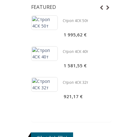
FEATURED
 25т
Строп 4СК 50т
€
1 995,62 €
Строп 4СК 40т
 20т
1 581,55 €
€
Строп 4СК 32т
 16т
921,17 €
€