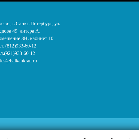
оссия
, г.
Санкт-Петербург
,
ул.
едова 49, литера А,
омещение 3Н, кабинет 10
ел. (812)933-60-12
ел.(921)933-60-12
ales@balkankran.ru