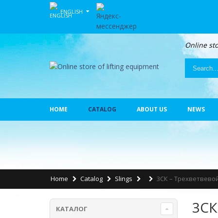
ENGLISH
Online sto
HOME
CATALOG
ABOUT US
NEWS
Home
Catalog
Slings
3СК – Трехветвево
3СК
КАТАЛОГ