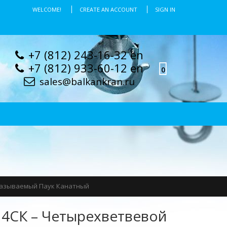
WELCOME!
CREATE AN ACCOUNT
SIGN IN
+7 (812) 243-16-32 en
+7 (812) 933-60-12 en
0
sales@balkankran.ru
 Называемый Паук Канатный
 4СК – Четырехветвевой