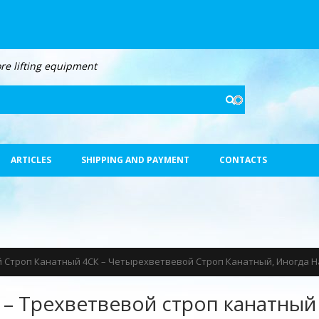
re lifting equipment
Search
ARTICLES
SHIPPING AND PAYMENT
CONTACTS
й Строп Канатный 4СК – Четырехветвевой Строп Канатный, Иногда
 – Трехветвевой строп канатный