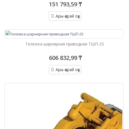
151 793,59 ₸
Ары-қарай оқу
Тележка шарнирная приводная ТШП-25
606 832,99 ₸
Ары-қарай оқу