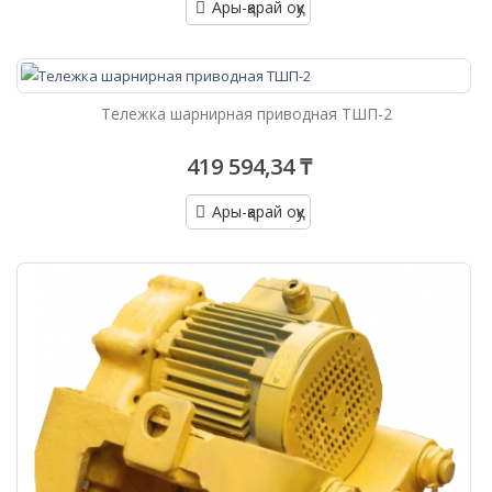
Ары-қарай оқу
Тележка шарнирная приводная ТШП-2
419 594,34 ₸
Ары-қарай оқу