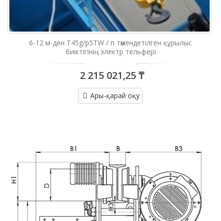
6-12 м-ден T45g/p5TW / п төмендетілген құрылыс
биіктігінің электр тельфері
2 215 021,25 ₸
Ары-қарай оқу