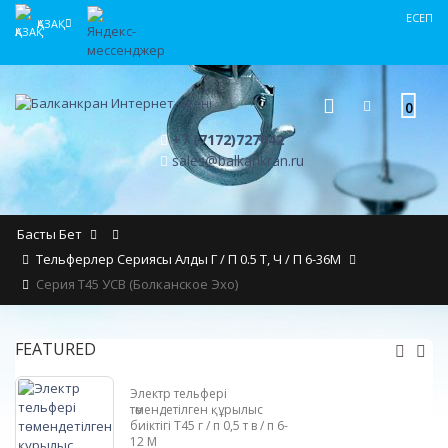
ЕСЕП
ҚАЗАҚ
0
+7 (7172)727042
sales@balkankran.ru
Басты Бет
Тельферлер Сериясы Алды Г / П 0.5 Т, Ч / П 6-36М
Серия Т45 УСВ (Болканское Эхо)
FEATURED
Электр тельфері
төмендетілген құрылыс
биіктігі Т45 г / п 0,5 т в / п 6-
12 М