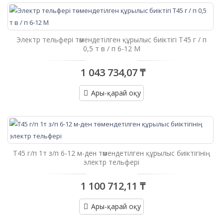
Электр тельфері төмендетілген құрылыс биіктігі Т45 г / п
0,5 т в / п 6-12 М
1 043 734,07 ₸
Ары-қарай оқу
Т45 г/п 1т з/п 6-12 м-ден төмендетілген құрылыс биіктігінің
электр тельфері
1 100 712,11 ₸
Ары-қарай оқу