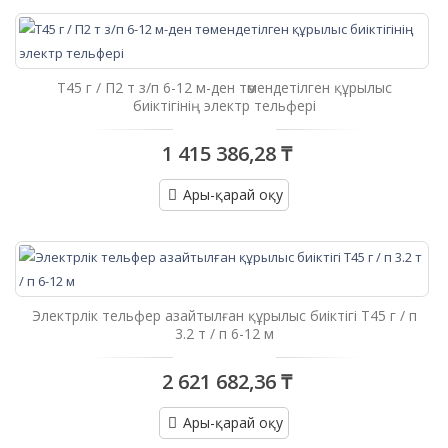
Т45 г / П2 т з/п 6-12 м-ден төмендетілген құрылыс
биіктігінің электр тельфері
1 415 386,28 ₸
Ары-қарай оқу
Электрлік тельфер азайтылған құрылыс биіктігі Т45 г / п
3.2 т / п 6-12 м
2 621 682,36 ₸
Ары-қарай оқу