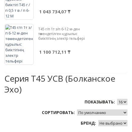
1 043 734,07 ₸
Т45 г/п 1т з/п 6-12 м-ден
төмендетілген құрылыс
биіктігінің электр тельфері
1 100 712,11 ₸
Серия Т45 УСВ (Болканское
Эхо)
ПОКАЗЫВАТЬ:
СОРТИРОВАТЬ:
БРЕНД: