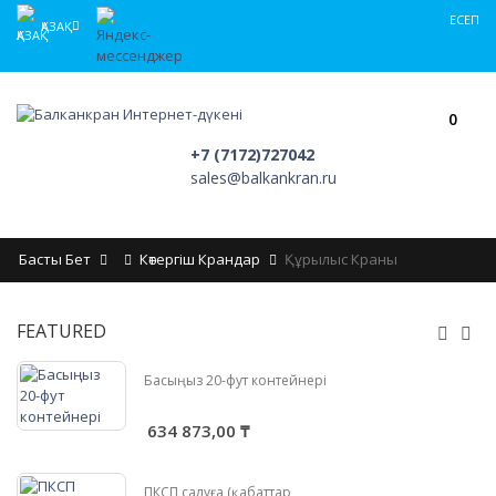
ЕСЕП
ҚАЗАҚ
0
+7 (7172)727042
sales@balkankran.ru
Басты Бет
Көтергіш Крандар
Құрылыс Краны
FEATURED
Басыңыз 20-фут контейнері
634 873,00 ₸
ПКСП салуға (қабаттар