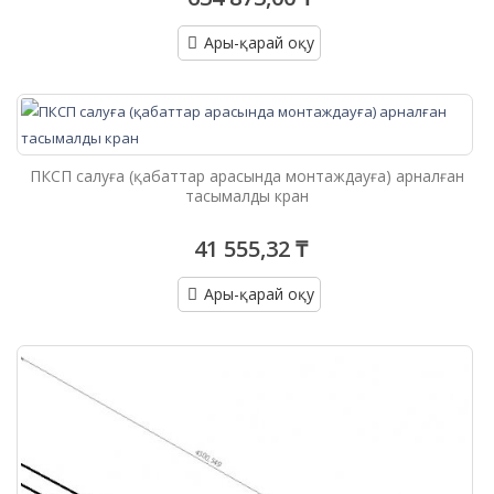
Ары-қарай оқу
ПКСП салуға (қабаттар арасында монтаждауға) арналған
тасымалды кран
41 555,32 ₸
Ары-қарай оқу