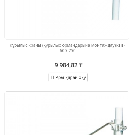
Құрылыс краны (құрылыс ормандарына монтаждау)RHF-
600-750
9 984,82 ₸
Ары-қарай оқу