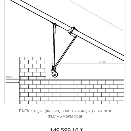
ПКСК салуға (шатырда монтаждауға) арналған
жылжымалы кран
149 599,16 ₸