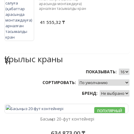
арасында монтаждауға)
арналған тасымалды кран
41 555,32 ₸
Құрылыс краны
ПОКАЗЫВАТЬ:
СОРТИРОВАТЬ:
БРЕНД:
ПОПУЛЯРНЫЙ
Басыңыз 20-фут контейнері
634 873,00 ₸