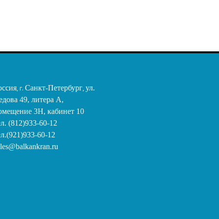
оссия
, г.
Санкт-Петербург
,
ул.
едова 49, литера А,
омещение 3Н, кабинет 10
ел. (812)933-60-12
ел.(921)933-60-12
ales@balkankran.ru